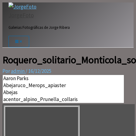
Ir
al
JorgeFoto
contenido
Galerias Fotográficas de Jorge Ribera
Roquero_solitario_Monticola_sol
Por
admin
/
16/12/2025